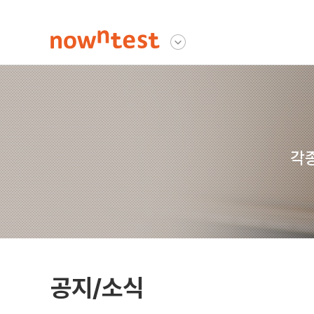
나우앤테스트
다른사이트 보기
각종
공지/소식