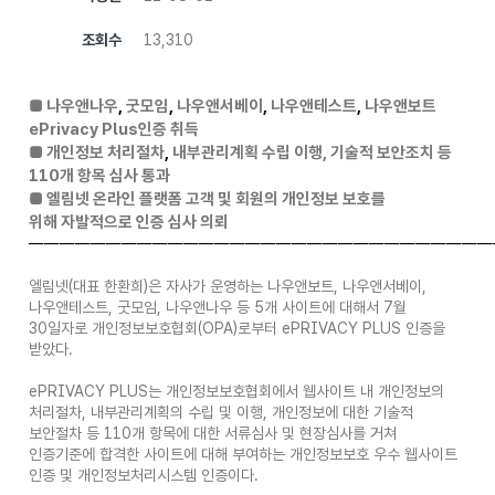
조회수
13,310
■ 나우앤나우
,
굿모임
,
나우앤서베이
,
나우앤테스트
,
나우앤보트
ePrivacy Plus
인증 취득
■ 개인정보 처리절차
,
내부관리계획
수립 이행
,
기술적 보안조치 등
110
개 항목 심사 통과
■ 엘림넷 온라인 플랫폼 고객 및 회원의 개인정보 보호를
위해
자발적으로 인증 심사 의뢰
——————————————————————————————
엘림넷(대표 한환희)은 자사가 운영하는 나우앤보트, 나우앤서베이,
나우앤테스트, 굿모임, 나우앤나우 등 5개 사이트에 대해서 7월
30일자로 개인정보보호협회(OPA)로부터 ePRIVACY PLUS 인증을
받았다.
ePRIVACY PLUS는 개인정보보호협회에서 웹사이트 내 개인정보의
처리절차, 내부관리계획의 수립 및 이행, 개인정보에 대한 기술적
보안절차 등 110개 항목에 대한 서류심사 및 현장심사를 거쳐
인증기준에 합격한 사이트에 대해 부여하는 개인정보보호 우수 웹사이트
인증 및 개인정보처리시스템 인증이다.