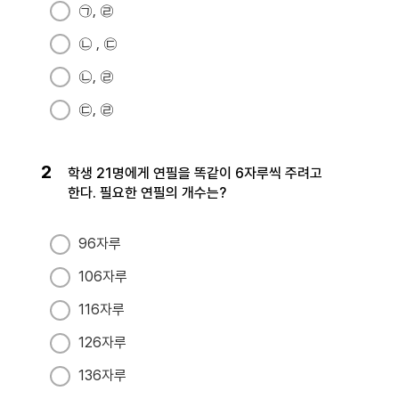
㉠, ㉣
㉡ , ㉢
㉡, ㉣
㉢, ㉣
2
학생 21명에게 연필을 똑같이 6자루씩 주려고
한다. 필요한 연필의 개수는?
96자루
106자루
116자루
126자루
136자루