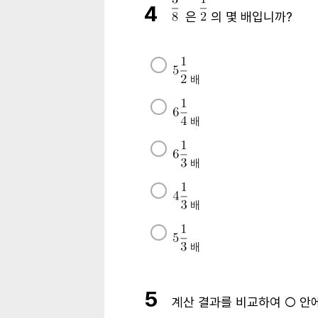
4
​​​​​​​
은
의 몇 배입니까?
배
배
배
배
배
5
계산 결과를 비교하여
○
안