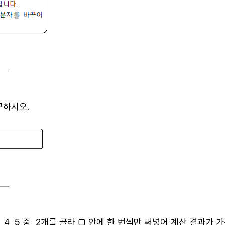
구하시오
.
, 4
, 5
중
2개를
골라
□
안에 한 번씩만 써넣어 계산 결과가 