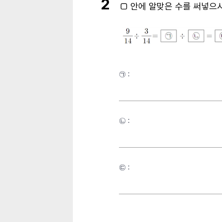
2
□
안에 알맞은 수를 써넣으
㉠ :
㉡ :
㉢ :