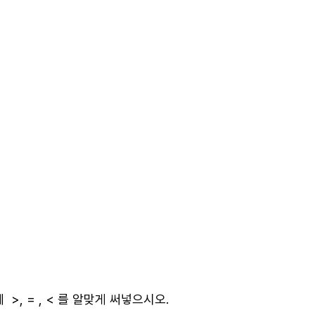
에
>
, =
, <
를 알맞게 써넣으시오
.