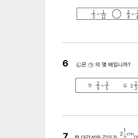
6
㉡
은
㉠
의 몇 배입니까
?
7
한 대각선의 길이가