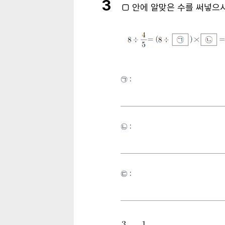
3
□
안에 알맞은 수를 써넣으
㉠ :
㉡ :
㉢ :