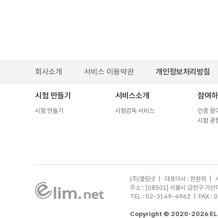
회사소개
서비스 이용약관
개인정보처리방침
시험 만들기
서비스소개
참여하
시험 만들기
시험감독 서비스
인증 참
시험 광
(주)엘림넷 | 대표이사 : 한환희 | 
주소 : [08501] 서울시 금천구 
TEL : 02-3149-4962
| FAX : 
Copyright © 2020-2026 ELI