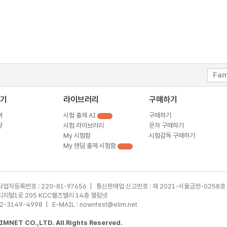
Fam
기
라이브러리
구매하기
여
시험 출제 AI
구매하기
장
시험 라이브러리
문자 구매하기
My 시험함
시험감독 구매하기
My 랜덤 출제 시험함
사업자등록번호 : 220-81-97656 | 통신판매업 신고번호 : 제 2021-서울금천-0258호
가산디지털1로 205 KCC웰츠밸리 14층 엘림넷
02-3149-4998 | E-MAIL : nowntest@elim.net
MNET CO.,LTD. All Rights Reserved.