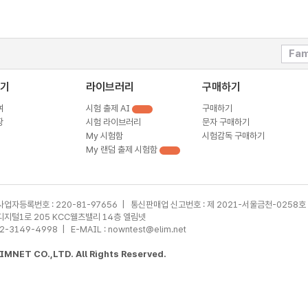
Fam
기
라이브러리
구매하기
여
시험 출제 AI
구매하기
장
시험 라이브러리
문자 구매하기
My 시험함
시험감독 구매하기
My 랜덤 출제 시험함
사업자등록번호 : 220-81-97656 | 통신판매업 신고번호 : 제 2021-서울금천-0258호
가산디지털1로 205 KCC웰츠밸리 14층 엘림넷
02-3149-4998 | E-MAIL : nowntest@elim.net
MNET CO.,LTD. All Rights Reserved.