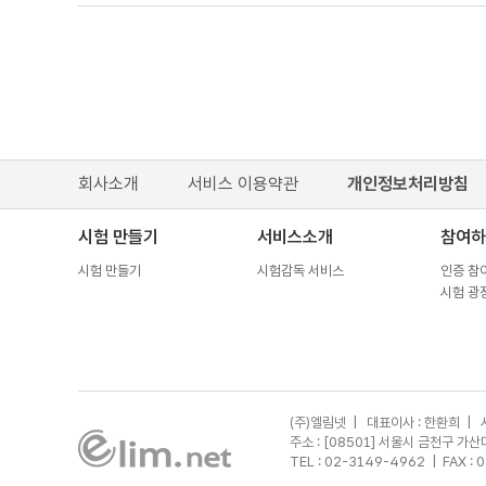
회사소개
서비스 이용약관
개인정보처리방침
시험 만들기
서비스소개
참여하
시험 만들기
시험감독 서비스
인증 참
시험 광
(주)엘림넷 | 대표이사 : 한환희 | 
주소 : [08501] 서울시 금천구 
TEL : 02-3149-4962
| FAX : 