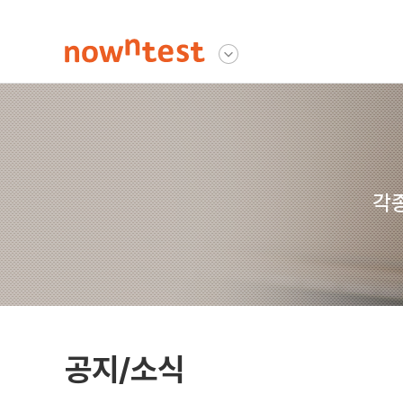
나우앤테스트
다른사이트 보기
각종
공지/소식