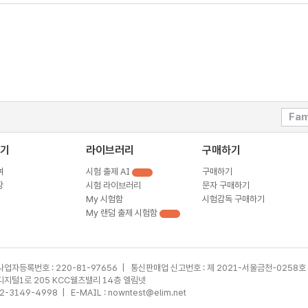
Fam
기
라이브러리
구매하기
여
시험 출제 AI
구매하기
장
시험 라이브러리
문자 구매하기
My 시험함
시험감독 구매하기
My 랜덤 출제 시험함
사업자등록번호 : 220-81-97656 | 통신판매업 신고번호 : 제 2021-서울금천-0258호
가산디지털1로 205 KCC웰츠밸리 14층 엘림넷
02-3149-4998 | E-MAIL : nowntest@elim.net