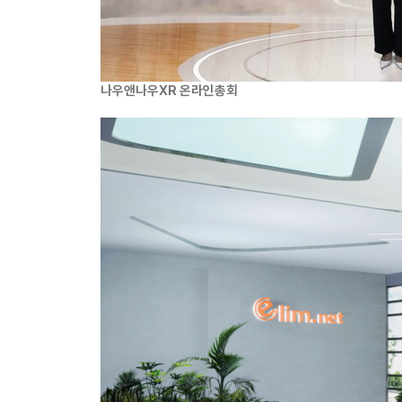
나우앤나우XR 온라인총회