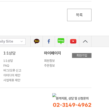
목록
ily Site
1:1상담
마이페이지
회원가입
1:1상담
회원정보
FAQ
주문정보
버그/오류 신고
아이디어 제안
사업제휴 제안
원격지원, 상담 및 신청문의
02-3149-4962