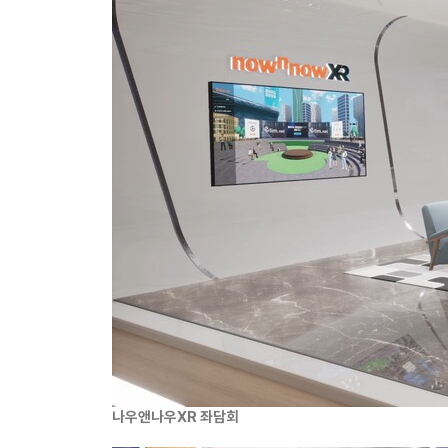
나우앤나우XR 좌담회