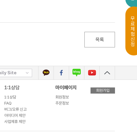
무료체험신청
목록
ily Site
1:1상담
마이페이지
회원가입
1:1상담
회원정보
FAQ
주문정보
버그/오류 신고
아이디어 제안
사업제휴 제안