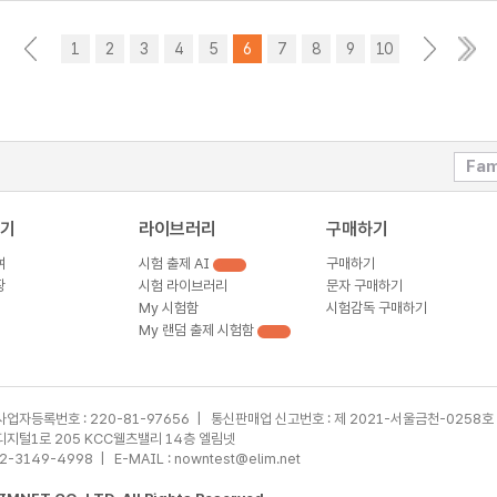
<
1
2
3
4
5
6
7
8
9
10
>
Fam
기
라이브러리
구매하기
여
시험 출제 AI
구매하기
장
시험 라이브러리
문자 구매하기
My 시험함
시험감독 구매하기
My 랜덤 출제 시험함
사업자등록번호 : 220-81-97656 | 통신판매업 신고번호 : 제 2021-서울금천-0258호
가산디지털1로 205 KCC웰츠밸리 14층 엘림넷
02-3149-4998 | E-MAIL : nowntest@elim.net