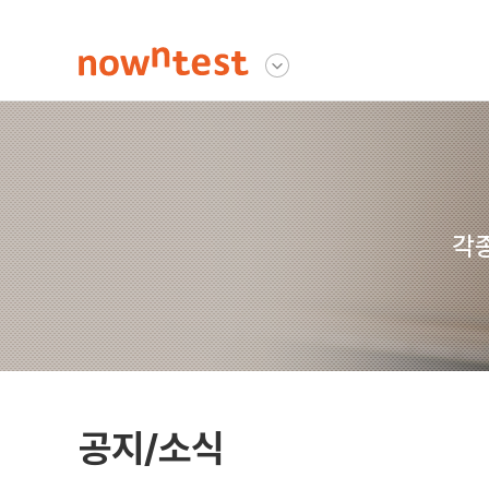
나우앤테스트
다른사이트 보기
각종
공지/소식