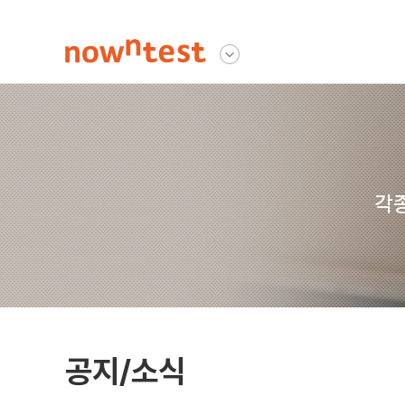
나우앤테스트
다른사이트 보기
각종
공지/소식