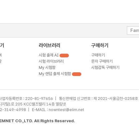
Fam
기
라이브러리
구매하기
여
시험 출제 AI
구매하기
장
시험 라이브러리
문자 구매하기
My 시험함
시험감독 구매하기
My 랜덤 출제 시험함
사업자등록번호 : 220-81-97656 | 통신판매업 신고번호 : 제 2021-서울금천-0258호
가산디지털1로 205 KCC웰츠밸리 14층 엘림넷
02-3149-4998 | E-MAIL : nowntest@elim.net
MNET CO.,LTD. All Rights Reserved.