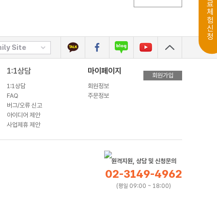
무료체험신청
ily Site
1:1상담
마이페이지
회원가입
1:1상담
회원정보
FAQ
주문정보
버그/오류 신고
아이디어 제안
사업제휴 제안
원격지원, 상담 및 신청문의
02-3149-4962
(평일 09:00 ~ 18:00)