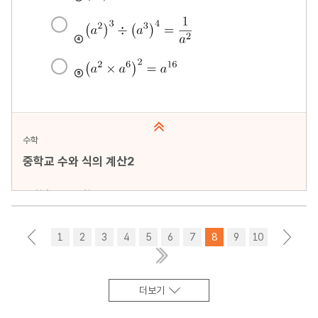
수학
중학교 수와 식의 계산2
문항수 : 10문항
페이지 : 1페이지
문항 무작위화 : 미포함
<
1
2
3
4
5
6
7
8
9
10
>
미리보기
더보기