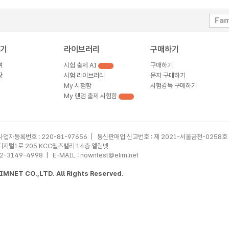
미리보기
Fam
기
라이브러리
구매하기
여
시험 출제 AI
구매하기
장
시험 라이브러리
문자 구매하기
My 시험함
시험감독 구매하기
My 랜덤 출제 시험함
사업자등록번호 : 220-81-97656 | 통신판매업 신고번호 : 제 2021-서울금천-0258호
가산디지털1로 205 KCC웰츠밸리 14층 엘림넷
02-3149-4998 | E-MAIL : nowntest@elim.net
MNET CO.,LTD. All Rights Reserved.