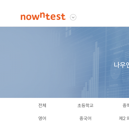
나우앤테스트
다른사이트 보기
나우
전체
초등학교
중
영어
중국어
제2 