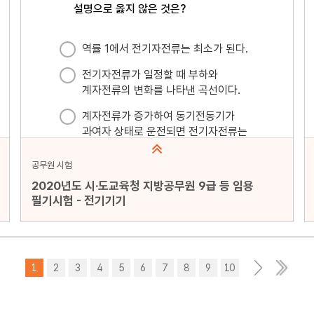
공무원 시험
2020년도 시·도교육청 지방공무원 9급 등 임용
필기시험 - 전기기기
문항수 : 20문항
페이지 : 1페이지
1
2
3
4
5
6
7
8
9
10
>
문항 무작위화 : 미포함