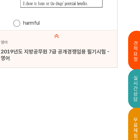
영어
견적요청
2019년도 지방공무원 7급 공개경쟁임용 필기시험 -
영어
문항수 : 20문항
실시간상담
페이지 : 1페이지
문항 무작위화 : 미포함
미리보기
무료체험신청