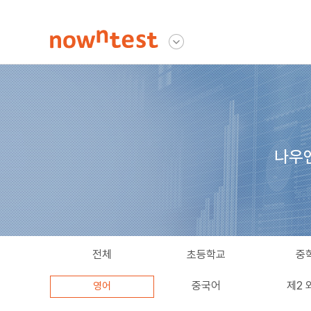
나우앤테스트
다른사이트 보기
나우
전체
초등학교
중
중국어
제2 
영어